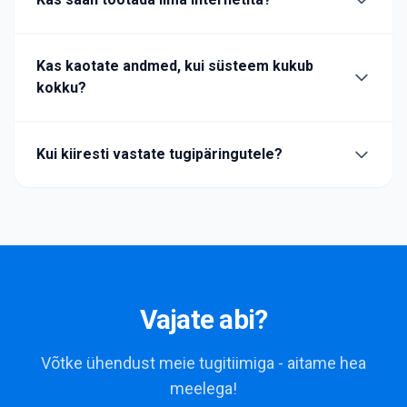
Kas kaotate andmed, kui süsteem kukub
kokku?
Kui kiiresti vastate tugipäringutele?
Vajate abi?
Võtke ühendust meie tugitiimiga - aitame hea
meelega!