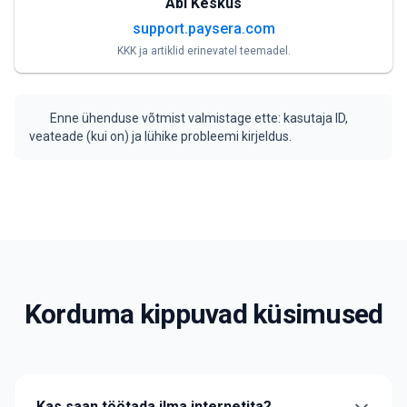
Abi Keskus
support.paysera.com
KKK ja artiklid erinevatel teemadel.
Enne ühenduse võtmist valmistage ette: kasutaja ID,
veateade (kui on) ja lühike probleemi kirjeldus.
Korduma kippuvad küsimused
Kas saan töötada ilma internetita?