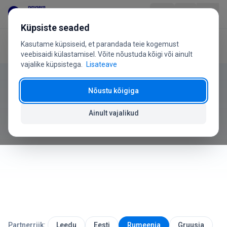
Liigu sisu juurde
Küpsiste seaded
Kasutame küpsiseid, et parandada teie kogemust
Avaleht
Kasutusjuhend
Vead
Toode
veebisaidi külastamisel. Võite nõustuda kõigi või ainult
vajalike küpsistega.
Lisateave
Kasutusjuhend
Valdkonnad
Nõustu kõigiga
Vead ja Probleemid
Hinnad
Ainult vajalikud
Kuidas lahendada kõige levinumaid probleeme
KKK
Kasutusjuhend
Meist
Partnerriik:
Leedu
Eesti
Rumeenia
Gruusia
+370 5 207 1558
On küsimusi?