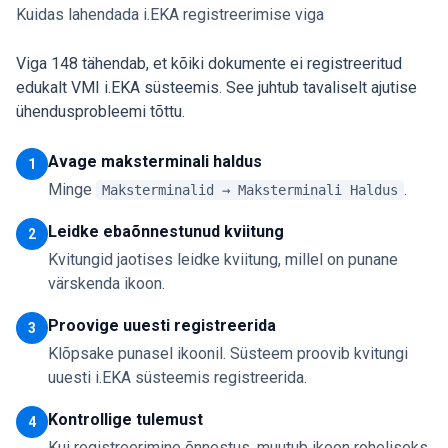
Kuidas lahendada i.EKA registreerimise viga
Viga 148 tähendab, et kõiki dokumente ei registreeritud
edukalt VMI i.EKA süsteemis. See juhtub tavaliselt ajutise
ühendusprobleemi tõttu.
Avage maksterminali haldus
1
Minge
.
Maksterminalid → Maksterminali Haldus
Leidke ebaõnnestunud kviitung
2
Kvitungid jaotises leidke kviitung, millel on punane
värskenda ikoon.
Proovige uuesti registreerida
3
Klõpsake punasel ikoonil. Süsteem proovib kvitungi
uuesti i.EKA süsteemis registreerida.
Kontrollige tulemust
4
Kui registreerimine õnnestus, muutub ikoon roheliseks.