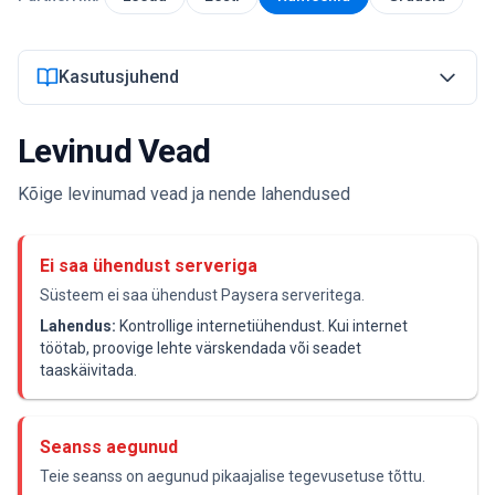
Logi sisse
Kasutusjuhend
Alusta
Levinud Vead
Kõige levinumad vead ja nende lahendused
Ei saa ühendust serveriga
Süsteem ei saa ühendust Paysera serveritega.
Lahendus:
Kontrollige internetiühendust. Kui internet
töötab, proovige lehte värskendada või seadet
taaskäivitada.
Seanss aegunud
Teie seanss on aegunud pikaajalise tegevusetuse tõttu.