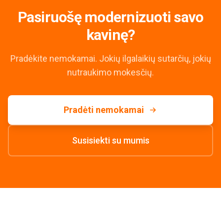
Pasiruošę modernizuoti savo
kavinę?
Pradėkite nemokamai. Jokių ilgalaikių sutarčių, jokių
nutraukimo mokesčių.
Pradėti nemokamai
Susisiekti su mumis