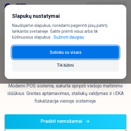
Pereiti prie turinio
Slapukų nustatymai
Naudojame slapukus, norėdami pagerinti jūsų patirtį
Pradžia
Industrijoms
HoReCa
Produktas
lankantis svetainėje. Galite priimti visus arba tik
būtinuosius slapukus.
Sužinoti daugiau
Sukurta HoReCa verslui
Industrijoms
Sutinku su visais
Virtuali kasa kavinėms ir
Kainos
Tik būtini
restoranams
DUK
Moderni POS sistema, sukurta spręsti viešojo maitinimo
iššūkius. Greitas aptarnavimas, staliukų valdymas ir i.EKA
Vartotojo gidas
fiskalizacija vienoje sistemoje.
Apie mus
Pradėti nemokamai
+370 5 207 1558
Turite klausimų?