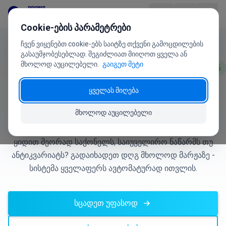
გადასვლა შინაარსზე
Cookie-ების პარამეტრები
ჩვენ ვიყენებთ cookie-ებს საიტზე თქვენი გამოცდილების
პროდუქტი
გასაუმჯობესებლად. შეგიძლიათ მიიღოთ ყველა ან
მხოლოდ აუცილებელი.
გაიგეთ მეტი
შესაბამისობაშია ლიტვის დღგ-ის კანონის მუხ. 106-110-თან
ინდუსტრიები
ყველას მიღება
მარჟის დღგ-ის სქემა
ფასები
Paysera POS-თან
მხოლოდ აუცილებელი
ხ.დ.კ.
ყიდით მეორად საქონელს, საიუველირო ნაწარმს თუ
ანტიკვარიატს? გადაიხადეთ დღგ მხოლოდ მარჟაზე -
მომხმარებლის სახელმძღვანელო
სისტემა ყველაფერს ავტომატურად ითვლის.
ჩვენ შესახებ
სცადეთ უფასოდ
+370 5 207 1558
გაქვთ შეკითხვები?