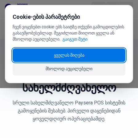
გადასვლა შინაარსზე
Cookie-ების პარამეტრები
ჩვენ ვიყენებთ cookie-ებს საიტზე თქვენი გამოცდილების
მთავარი
მომხმარებლის სახელმძღვანელო
პროდუქტი
გასაუმჯობესებლად. შეგიძლიათ მიიღოთ ყველა ან
მხოლოდ აუცილებელი.
გაიგეთ მეტი
დოკუმენტაცია
ინდუსტრიები
ყველას მიღება
Paysera POS
ფასები
მხოლოდ აუცილებელი
მომხმარებლის
ხ.დ.კ.
სახელმძღვანელო
მომხმარებლის სახელმძღვანელო
სრული სახელმძღვანელო Paysera POS სისტემის
გამოყენების შესახებ. პირველი დაყენებიდან
ჩვენ შესახებ
ყოველდღიურ ოპერაციებამდე.
+370 5 207 1558
გაქვთ შეკითხვები?