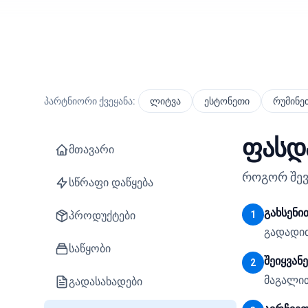
პარტნიორი ქვეყანა:
ლიტვა
ესტონეთი
რუმინე
ფასდ
მთავარი
როგორ შევ
სწრაფი დაწყება
გახსენი
პროდუქტები
1
გადადით
საწყობი
შეიყვან
2
მაგალით
გადასახადები