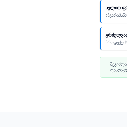
ხელით ფ
ანგარიშსწო
გრძელვად
პროდუქტის 
შეგიძლი
ფასდაკლ