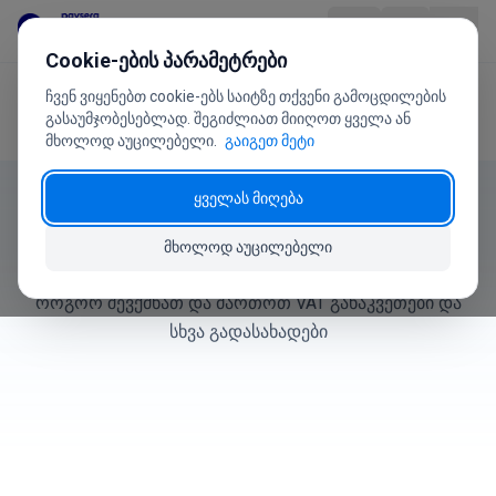
გადასვლა შინაარსზე
Cookie-ების პარამეტრები
ჩვენ ვიყენებთ cookie-ებს საიტზე თქვენი გამოცდილების
მთავარი
მომხმარებლის სახელმძღვანელო
პროდუქტი
გასაუმჯობესებლად. შეგიძლიათ მიიღოთ ყველა ან
გადასახადები
მხოლოდ აუცილებელი.
გაიგეთ მეტი
ინდუსტრიები
მომხმარებლის სახელმძღვანელო
ყველას მიღება
ფასები
გადასახადები
მხოლოდ აუცილებელი
ხ.დ.კ.
როგორ შევქმნათ და მართოთ VAT განაკვეთები და
სხვა გადასახადები
მომხმარებლის სახელმძღვანელო
ჩვენ შესახებ
+370 5 207 1558
გაქვთ შეკითხვები?