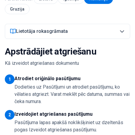
Gruzija
Pieslēgties
Lietotāja rokasgrāmata
Sākt
Apstrādājiet atgriešanu
Kā izveidot atgriešanas dokumentu
Atrodiet oriģinālo pasūtījumu
1
Dodieties uz Pasūtījumi un atrodiet pasūtījumu, ko
vēlaties atgriezt. Varat meklēt pēc datuma, summas vai
čeka numura.
Izveidojiet atgriešanas pasūtījumu
2
Pasūtījuma lapas apakšā noklikšķiniet uz dzeltenās
pogas Izveidot atgriešanas pasūtījumu.