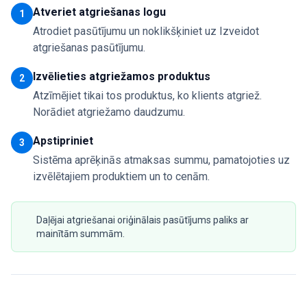
Atveriet atgriešanas logu
1
Atrodiet pasūtījumu un noklikšķiniet uz Izveidot
atgriešanas pasūtījumu.
Izvēlieties atgriežamos produktus
2
Atzīmējiet tikai tos produktus, ko klients atgriež.
Norādiet atgriežamo daudzumu.
Apstipriniet
3
Sistēma aprēķinās atmaksas summu, pamatojoties uz
izvēlētajiem produktiem un to cenām.
Daļējai atgriešanai oriģinālais pasūtījums paliks ar
mainītām summām.