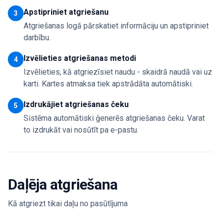
Apstipriniet atgriešanu
3
Atgriešanas logā pārskatiet informāciju un apstipriniet
darbību.
Izvēlieties atgriešanas metodi
4
Izvēlieties, kā atgriezīsiet naudu - skaidrā naudā vai uz
karti. Kartes atmaksa tiek apstrādāta automātiski.
Izdrukājiet atgriešanas čeku
5
Sistēma automātiski ģenerēs atgriešanas čeku. Varat
to izdrukāt vai nosūtīt pa e-pastu.
Daļēja atgriešana
Kā atgriezt tikai daļu no pasūtījuma