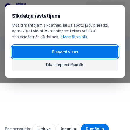
Pāriet uz saturu
Sīkdatņu iestatījumi
Mēs izmantojam sīkdatnes, lai uzlabotu jūsu pieredzi,
Sākums
Lietotāja rokasgrāmata
Atgriešana
Produkts
apmeklējot vietni. Varat pieņemt visas vai tikai
nepieciešamās sīkdatnes.
Uzzināt vairāk
Lietotāja rokasgrāmata
Nozarēm
Pieņemt visas
Atgriešana
Cenas
Tikai nepieciešamās
Kā apstrādāt produktu atgriešanu un naudas atmaksu
BUJ
Lietotāja ceļvedis
Par mums
Partnervalsts:
Lietuva
Igaunija
Rumānija
+370 5 207 1558
Ir jautājumi?