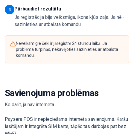
Pārbaudiet rezultātu
4
Ja reģistrācija bija veiksmīga, ikona kļūs zaļa. Ja nē -
sazinieties ar atbalsta komandu.
Neveiksmīgie čeki ir jāreģistrē 24 stundu laikā. Ja
problēma turpinās, nekavējoties sazinieties ar atbalsta
komandu.
Savienojuma problēmas
Ko darīt, ja nav interneta
Paysera POS ir nepieciešams interneta savienojums. Karšu
lasītājam ir integrēta SIM karte, tāpēc tas darbojas pat bez
Wi-Fi.