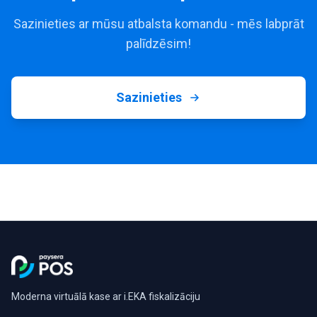
Sazinieties ar mūsu atbalsta komandu - mēs labprāt
palīdzēsim!
Sazinieties
Moderna virtuālā kase ar i.EKA fiskalizāciju