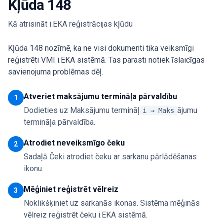
Kļūda 148
Kā atrisināt i.EKA reģistrācijas kļūdu
Kļūda 148 nozīmē, ka ne visi dokumenti tika veiksmīgi
reģistrēti VMI i.EKA sistēmā. Tas parasti notiek īslaicīgas
savienojuma problēmas dēļ.
Atveriet maksājumu termināļa pārvaldību
1
Dodieties uz Maksājumu termināļ
ājumu
i → Maks
termināļa pārvaldība.
Atrodiet neveiksmīgo čeku
2
Sadaļā Čeki atrodiet čeku ar sarkanu pārlādēšanas
ikonu.
Mēģiniet reģistrēt vēlreiz
3
Noklikšķiniet uz sarkanās ikonas. Sistēma mēģinās
vēlreiz reģistrēt čeku i.EKA sistēmā.