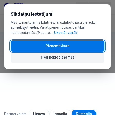
Pāriet uz saturu
Sīkdatņu iestatījumi
Mēs izmantojam sīkdatnes, lai uzlabotu jūsu pieredzi,
Sākums
Lietotāja rokasgrāmata
Kļūdas
Produkts
apmeklējot vietni. Varat pieņemt visas vai tikai
nepieciešamās sīkdatnes.
Uzzināt vairāk
Lietotāja rokasgrāmata
Nozarēm
Pieņemt visas
Kļūdas un problēmas
Cenas
Tikai nepieciešamās
Kā atrisināt visbiežāk sastopamās problēmas
BUJ
Lietotāja ceļvedis
Par mums
Partnervalsts:
Lietuva
Igaunija
Rumānija
+370 5 207 1558
Ir jautājumi?