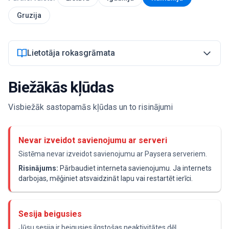
Gruzija
Pieslēgties
Lietotāja rokasgrāmata
Sākt
Biežākās kļūdas
Visbiežāk sastopamās kļūdas un to risinājumi
Nevar izveidot savienojumu ar serveri
Sistēma nevar izveidot savienojumu ar Paysera serveriem.
Risinājums:
Pārbaudiet interneta savienojumu. Ja internets
darbojas, mēģiniet atsvaidzināt lapu vai restartēt ierīci.
Sesija beigusies
Jūsu sesija ir beigusies ilgstošas neaktivitātes dēļ.