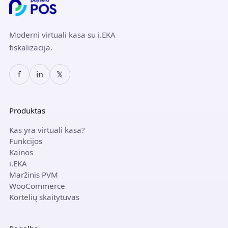
Moderni virtuali kasa su i.EKA
fiskalizacija.
f
in
𝕏
Produktas
Kas yra virtuali kasa?
Funkcijos
Kainos
i.EKA
Maržinis PVM
WooCommerce
Kortelių skaitytuvas