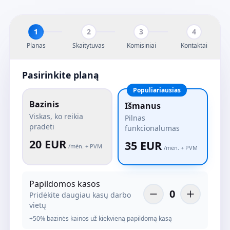
1
2
3
4
Planas
Skaitytuvas
Komisiniai
Kontaktai
Pasirinkite planą
Populiariausias
Bazinis
Išmanus
Viskas, ko reikia
Pilnas
pradėti
funkcionalumas
20 EUR
35 EUR
/mėn. + PVM
/mėn. + PVM
Papildomos kasos
0
Pridėkite daugiau kasų darbo
vietų
+50% bazinės kainos už kiekvieną papildomą kasą