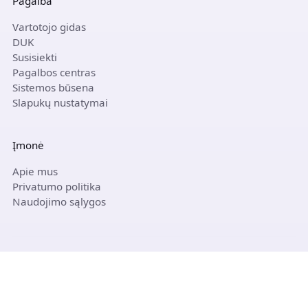
Pagalba
Vartotojo gidas
DUK
Susisiekti
Pagalbos centras
Sistemos būsena
Slapukų nustatymai
Įmonė
Apie mus
Privatumo politika
Naudojimo sąlygos
© 2026 Paysera. Visos teisės saugomos.
i.EKA
VMI Certified