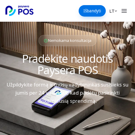
LT
Išbandyti
Nemokama konsultacija
Pradėkite naudotis
Paysera POS
Užpildykite formą ir mūsų vadybininkas susisieks su
jumis per 24 valandas, kad padėtų pasirinkti
tinkamiausią sprendimą.