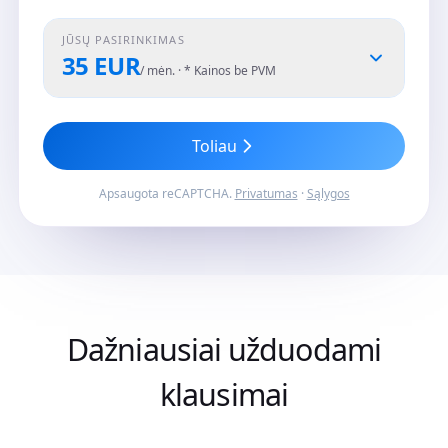
JŪSŲ PASIRINKIMAS
35 EUR
/ mėn. · * Kainos be PVM
Toliau
Apsaugota reCAPTCHA.
Privatumas
·
Sąlygos
Dažniausiai užduodami
klausimai