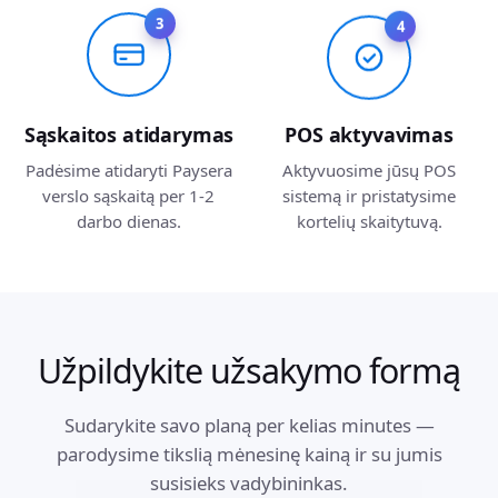
3
4
Sąskaitos atidarymas
POS aktyvavimas
Padėsime atidaryti Paysera
Aktyvuosime jūsų POS
verslo sąskaitą per 1-2
sistemą ir pristatysime
darbo dienas.
kortelių skaitytuvą.
Užpildykite užsakymo formą
Sudarykite savo planą per kelias minutes —
parodysime tikslią mėnesinę kainą ir su jumis
susisieks vadybininkas.