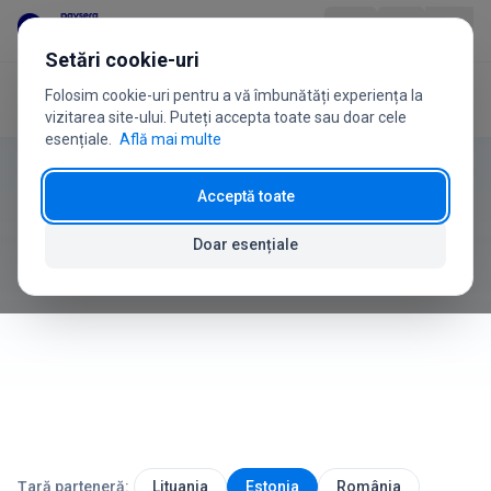
Sari la conținut
Setări cookie-uri
Folosim cookie-uri pentru a vă îmbunătăți experiența la
Acasă
Ghidul utilizatorului
Erori
Produs
vizitarea site-ului. Puteți accepta toate sau doar cele
esențiale.
Află mai multe
Ghidul utilizatorului
Industrii
Acceptă toate
Erori și probleme
Prețuri
Doar esențiale
Cum să rezolvați cele mai frecvente probleme
Întrebări frecvente
Ghid de utilizare
Despre noi
Țară parteneră:
Lituania
Estonia
România
+370 5 207 1558
Ai întrebări?