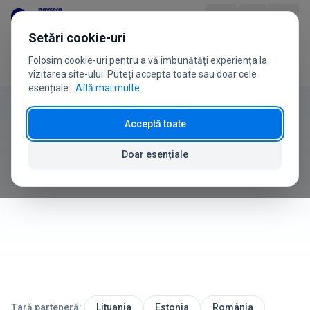
Sari la conținut
Setări cookie-uri
Folosim cookie-uri pentru a vă îmbunătăți experiența la
Acasă
Ghidul utilizatorului
Rapoarte
Produs
vizitarea site-ului. Puteți accepta toate sau doar cele
esențiale.
Află mai multe
Ghidul utilizatorului
Industrii
Acceptă toate
Rapoarte
Prețuri
Doar esențiale
Cum să analizați vânzările și să generați rapoarte
Întrebări frecvente
Ghid de utilizare
Despre noi
Țară parteneră:
Lituania
Estonia
România
+370 5 207 1558
Ai întrebări?