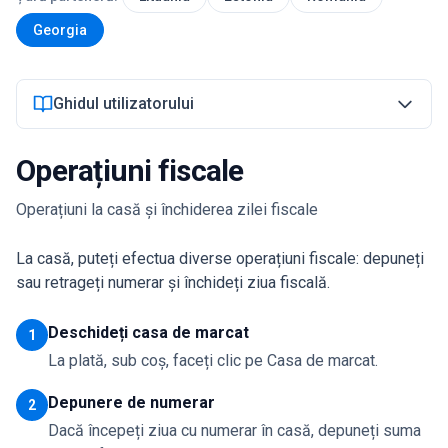
Georgia
Autentificare
Ghidul utilizatorului
Începe acum
Operațiuni fiscale
Operațiuni la casă și închiderea zilei fiscale
La casă, puteți efectua diverse operațiuni fiscale: depuneți
sau retrageți numerar și închideți ziua fiscală.
Deschideți casa de marcat
1
La plată, sub coș, faceți clic pe Casa de marcat.
Depunere de numerar
2
Dacă începeți ziua cu numerar în casă, depuneți suma