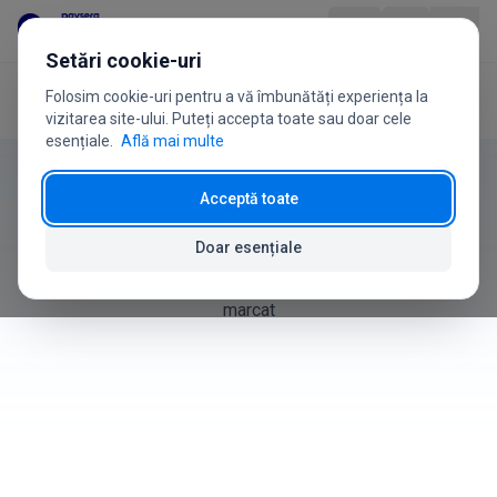
Sari la conținut
Setări cookie-uri
Folosim cookie-uri pentru a vă îmbunătăți experiența la
Acasă
Ghidul utilizatorului
Produse
Produs
vizitarea site-ului. Puteți accepta toate sau doar cele
esențiale.
Află mai multe
Ghidul utilizatorului
Industrii
Acceptă toate
Produse
Prețuri
Doar esențiale
Cum să creați, gestionați și organizați produsele în casa de
Întrebări frecvente
marcat
Ghid de utilizare
Despre noi
+370 5 207 1558
Ai întrebări?