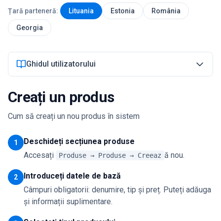
Țară parteneră:
Lituania
Estonia
România
Autentificare
Georgia
Începe acum
Ghidul utilizatorului
Creați un produs
Cum să creați un nou produs în sistem
Deschideți secțiunea produse
1
Accesați
ă nou.
Produse → Produse → Creeaz
Introduceți datele de bază
2
Câmpuri obligatorii: denumire, tip și preț. Puteți adăuga
și informații suplimentare.