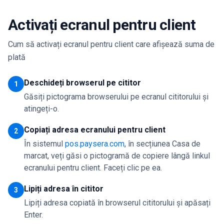
Activați ecranul pentru client
Cum să activați ecranul pentru client care afișează suma de
plată
Deschideți browserul pe cititor
1
Găsiți pictograma browserului pe ecranul cititorului și
atingeți-o.
Copiați adresa ecranului pentru client
2
În sistemul
pos.paysera.com
, în secțiunea Casa de
marcat, veți găsi o pictogramă de copiere lângă linkul
ecranului pentru client. Faceți clic pe ea.
Lipiți adresa în cititor
3
Lipiți adresa copiată în browserul cititorului și apăsați
Enter.