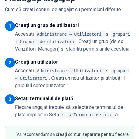
Cum să creați conturi de angajat cu permisiuni diferite
Creați un grup de utilizatori
1
Accesați
și
Administrare → Utilizatori
grupuri
. Creați un grup (de ex.
→ Grupuri de utilizatori
Vânzători, Manageri) și stabiliți permisiunile acestuia.
Creați un utilizator
2
Accesați
și
Administrare → Utilizatori
grupuri
. Creați un nou utilizator și atribuiți-l
→ Utilizatori
grupului corespunzător.
Setați terminalul de plată
3
Fiecare angajat trebuie să selecteze terminalul de
plată implicit în Setă
ă.
ri → Terminal de plat
Vă recomandăm să creați conturi separate pentru fiecare