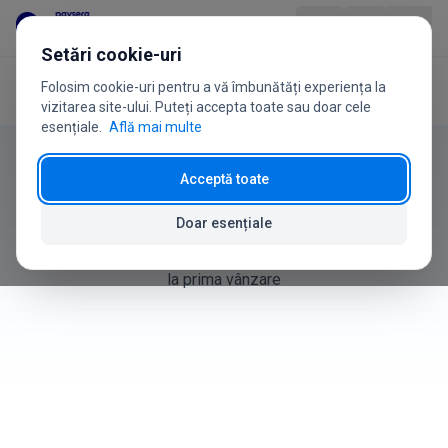
Sari la conținut
Setări cookie-uri
Folosim cookie-uri pentru a vă îmbunătăți experiența la
Acasă
Ghidul utilizatorului
Start rapid
Produs
vizitarea site-ului. Puteți accepta toate sau doar cele
esențiale.
Află mai multe
Ghidul utilizatorului
Industrii
Acceptă toate
Start rapid
Prețuri
Doar esențiale
Primii pași cu Paysera POS - de la pornirea cititorului până
Întrebări frecvente
la prima vânzare
Ghid de utilizare
Despre noi
+370 5 207 1558
Ai întrebări?