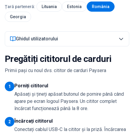
Țară parteneră:
Lituania
Estonia
România
Autentificare
Georgia
Începe acum
Ghidul utilizatorului
Pregătiți cititorul de carduri
Primii pași cu noul dvs. cititor de carduri Paysera
Porniți cititorul
1
Apăsați și țineți apăsat butonul de pornire până când
apare pe ecran logoul Paysera. Un cititor complet
încărcat funcționează până la 8 ore.
Încărcați cititorul
2
Conectați cablul USB-C la cititor și la priză. Încărcarea