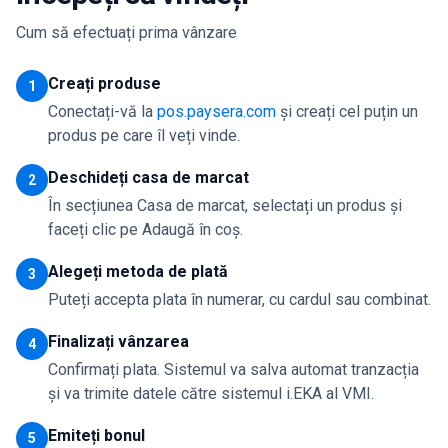
Cum să efectuați prima vânzare
Creați produse
1
Conectați-vă la
pos.paysera.com
și creați cel puțin un
produs pe care îl veți vinde.
Deschideți casa de marcat
2
În secțiunea Casa de marcat, selectați un produs și
faceți clic pe Adaugă în coș.
Alegeți metoda de plată
3
Puteți accepta plata în numerar, cu cardul sau combinat.
Finalizați vânzarea
4
Confirmați plata. Sistemul va salva automat tranzacția
și va trimite datele către sistemul i.EKA al VMI.
Emiteți bonul
5