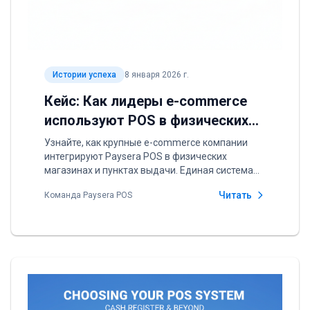
Истории успеха
8 января 2026 г.
Кейс: Как лидеры e-commerce
используют POS в физических
магазинах
Узнайте, как крупные e-commerce компании
интегрируют Paysera POS в физических
магазинах и пунктах выдачи. Единая система
для онлайн и офлайн продаж.
Читать
Команда Paysera POS