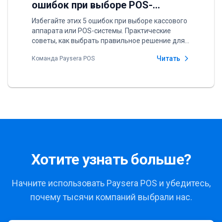
ошибок при выборе POS-
системы
Избегайте этих 5 ошибок при выборе кассового
аппарата или POS-системы. Практические
советы, как выбрать правильное решение для
вашего бизнеса и сэкономить в долгосрочной
Читать
Команда Paysera POS
перспективе.
Хотите узнать больше?
Начните использовать Paysera POS и убедитесь,
почему тысячи компаний выбрали нас.