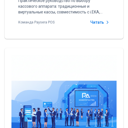
Практическое руководство по выбору
кассового аппарата: традиционные и
виртуальные кассы, совместимость с i.EKA,
цены и функции. Поможем выбрать лучшее
Читать
Команда Paysera POS
решение для вашего бизнеса.