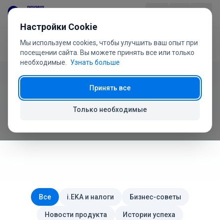
Перейти к содержанию
Настройки Cookie
Мы используем cookies, чтобы улучшить ваш опыт при
Главная
Блог
Продукт
посещении сайта. Вы можете принять все или только
необходимые.
Узнать больше
Отрасли
Принять все
Блог Paysera POS
Цены
Только необходимые
Новости, советы и руководства для вашего бизнеса
Вопросы
Руководство
О нас
Все
i.EKA и налоги
Бизнес-советы
Новости продукта
Истории успеха
+370 5 207 1558
Есть вопросы?