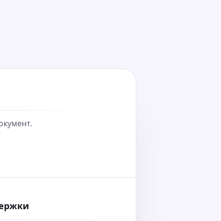
окумент.
держки