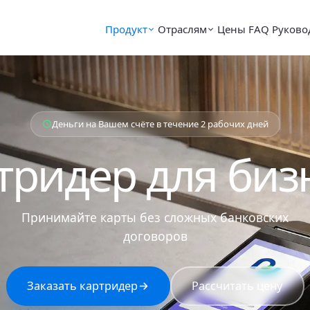
Продукт
Отраслям
Цены
FAQ
Руково
Деньги на Вашем счёте в течение 2 рабочих дней
тридер для биз
Принимайте карты без сложных банковских
договоров
Заказать картридер
Рассчитать цену