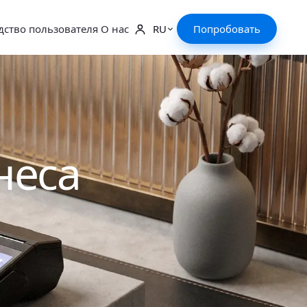
дство пользователя
О нас
RU
Попробовать
неса