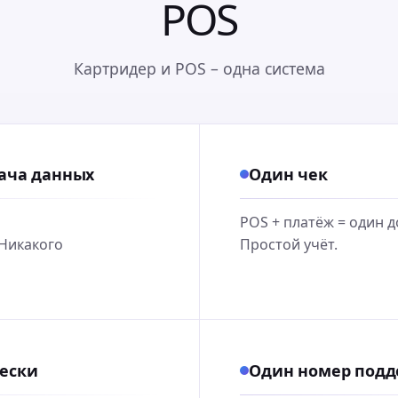
POS
Картридер и POS – одна система
ача данных
Один чек
POS + платёж = один д
 Никакого
Простой учёт.
ески
Один номер под