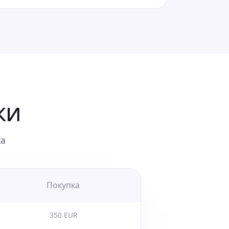
ки
са
Покупка
350 EUR