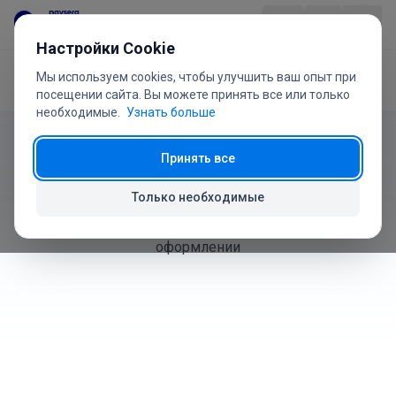
Перейти к содержанию
Настройки Cookie
Мы используем cookies, чтобы улучшить ваш опыт при
Главная
Руководство пользователя
Скидки
Продукт
посещении сайта. Вы можете принять все или только
необходимые.
Узнать больше
Руководство пользователя
Отрасли
Принять все
Скидки
Цены
Только необходимые
Как создавать, управлять и применять скидки при
Вопросы
оформлении
Руководство
О нас
+370 5 207 1558
Есть вопросы?