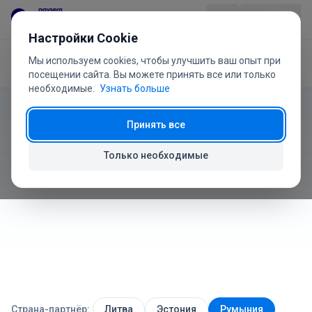
Перейти к содержанию
Настройки Cookie
Мы используем cookies, чтобы улучшить ваш опыт при
Главная
Руководство пользователя
Ошибки
Продукт
посещении сайта. Вы можете принять все или только
необходимые.
Узнать больше
Руководство пользователя
Отрасли
Принять все
Ошибки и проблемы
Цены
Только необходимые
Как решить наиболее распространенные проблемы
Вопросы
Руководство
О нас
Страна-партнёр:
Литва
Эстония
Румыния
+370 5 207 1558
Есть вопросы?