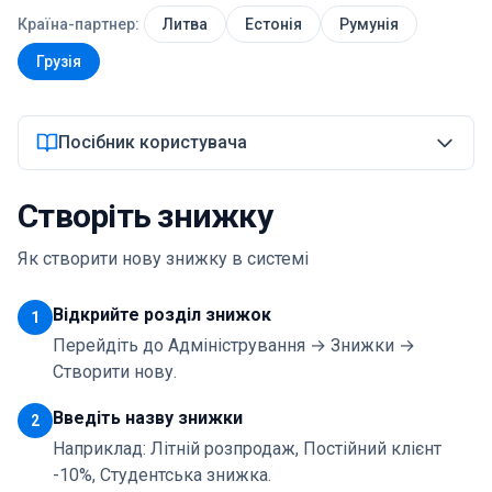
Країна-партнер:
Литва
Естонія
Румунія
Увійти
Грузія
Почати
Посібник користувача
Створіть знижку
Як створити нову знижку в системі
Відкрийте розділ знижок
1
Перейдіть до Адміністрування → Знижки →
Створити нову.
Введіть назву знижки
2
Наприклад: Літній розпродаж, Постійний клієнт
-10%, Студентська знижка.