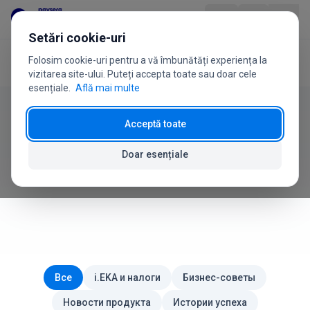
Sari la conținut
Setări cookie-uri
Folosim cookie-uri pentru a vă îmbunătăți experiența la
Acasă
Blog
Produs
vizitarea site-ului. Puteți accepta toate sau doar cele
esențiale.
Află mai multe
Industrii
Acceptă toate
Блог Paysera POS
Prețuri
Doar esențiale
Новости, советы и руководства для вашего бизнеса
Întrebări frecvente
Ghid de utilizare
Despre noi
Все
i.EKA и налоги
Бизнес-советы
Новости продукта
Истории успеха
+370 5 207 1558
Ai întrebări?