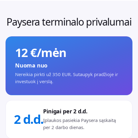
Paysera terminalo privalumai
12 €/mėn
Nuoma nuo
Nereikia pirkti už 350 EUR. Sutaupyk pradžioje ir
investuok į verslą.
Pinigai per 2 d.d.
2 d.d.
Įplaukos pasiekia Paysera sąskaitą
per 2 darbo dienas.