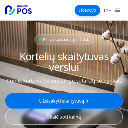
LT
Išbandyti
Pinigai sąskaitoje per 2 d.d.
Kortelių skaitytuvas
verslui
Priimk korteles be sudėtingų sutarčių su bankais
Užsisakyti skaitytuvą
Skaičiuoti kainą