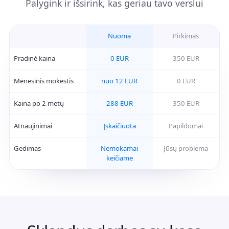
Palygink ir išsirink, kas geriau tavo verslui
Nuoma
Pirkimas
Pradinė kaina
0 EUR
350 EUR
Mėnesinis mokestis
nuo 12 EUR
0 EUR
Kaina po 2 metų
288 EUR
350 EUR
Atnaujinimai
Įskaičiuota
Papildomai
Gedimas
Nemokamai
Jūsų problema
keičiame