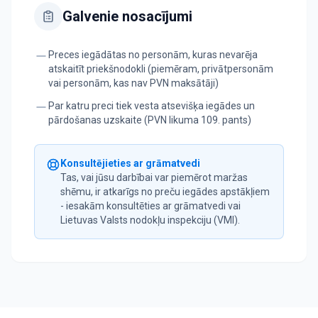
Galvenie nosacījumi
Preces iegādātas no personām, kuras nevarēja
atskaitīt priekšnodokli (piemēram, privātpersonām
vai personām, kas nav PVN maksātāji)
Par katru preci tiek vesta atsevišķa iegādes un
pārdošanas uzskaite (PVN likuma 109. pants)
Konsultējieties ar grāmatvedi
Tas, vai jūsu darbībai var piemērot maržas
shēmu, ir atkarīgs no preču iegādes apstākļiem
- iesakām konsultēties ar grāmatvedi vai
Lietuvas Valsts nodokļu inspekciju (VMI).