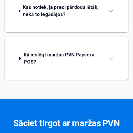
Kas notiek, ja preci pārdodu lētāk,
nekā to iegādājos?
Kā ieslēgt maržas PVN Paysera
POS?
Sāciet tirgot ar maržas PVN