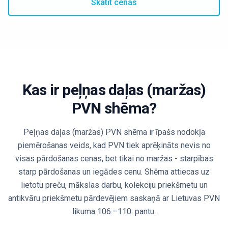
Skatīt cenas
Pieslēgties
Sākt
Kas ir peļņas daļas (maržas)
PVN shēma?
Peļņas daļas (maržas) PVN shēma ir īpašs nodokļa
piemērošanas veids, kad PVN tiek aprēķināts nevis no
visas pārdošanas cenas, bet tikai no maržas - starpības
starp pārdošanas un iegādes cenu. Shēma attiecas uz
lietotu preču, mākslas darbu, kolekciju priekšmetu un
antikvāru priekšmetu pārdevējiem saskaņā ar Lietuvas PVN
likuma 106.–110. pantu.