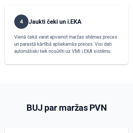
Jaukti čeki un i.EKA
4
Vienā čekā varat apvienot maržas shēmas preces
un parastā kārtībā apliekamās preces. Visi dati
automātiski tiek nosūtīti uz VMI i.EKA sistēmu.
BUJ par maržas PVN