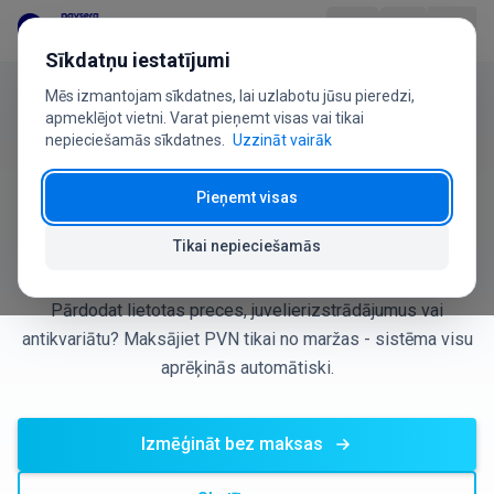
Pāriet uz saturu
Sīkdatņu iestatījumi
Mēs izmantojam sīkdatnes, lai uzlabotu jūsu pieredzi,
Produkts
apmeklējot vietni. Varat pieņemt visas vai tikai
nepieciešamās sīkdatnes.
Uzzināt vairāk
Atbilst Lietuvas PVN likuma 106.–110. panta prasībām
Nozarēm
Pieņemt visas
Peļņas daļas (maržas) PVN
Cenas
shēma ar Paysera POS
Tikai nepieciešamās
BUJ
Pārdodat lietotas preces, juvelierizstrādājumus vai
antikvariātu? Maksājiet PVN tikai no maržas - sistēma visu
Lietotāja ceļvedis
aprēķinās automātiski.
Par mums
Izmēģināt bez maksas
+370 5 207 1558
Ir jautājumi?