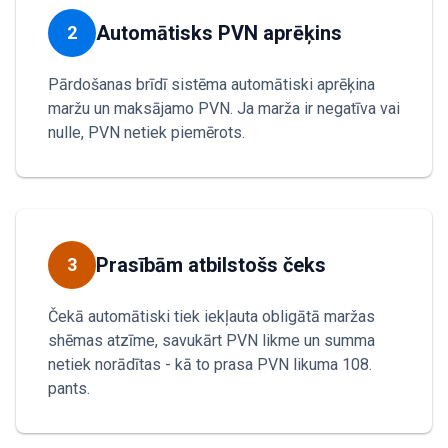
Automātisks PVN aprēķins
2
Pārdošanas brīdī sistēma automātiski aprēķina
maržu un maksājamo PVN. Ja marža ir negatīva vai
nulle, PVN netiek piemērots.
Prasībām atbilstošs čeks
3
Čekā automātiski tiek iekļauta obligātā maržas
shēmas atzīme, savukārt PVN likme un summa
netiek norādītas - kā to prasa PVN likuma 108.
pants.