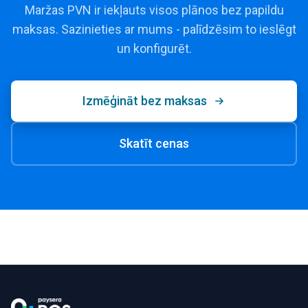
Maržas PVN ir iekļauts visos plānos bez papildu
maksas. Sazinieties ar mums - palīdzēsim to ieslēgt
un konfigurēt.
Izmēģināt bez maksas
Skatīt cenas