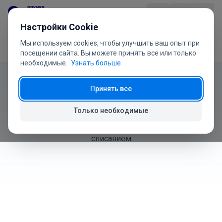
Перейти к содержанию
Настройки Cookie
Мы используем cookies, чтобы улучшить ваш опыт при
Главная
Руководство пользователя
Склад
Продукт
посещении сайта. Вы можете принять все или только
необходимые.
Узнать больше
Руководство пользователя
Отрасли
Принять все
Склад
Цены
Только необходимые
Как управлять остатками товаров, приходом и
Вопросы
списанием
Руководство
О нас
+370 5 207 1558
Есть вопросы?