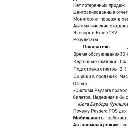
Нет потерянных продаж
Централизованные отче
Мониторинг продаж в р
Автоматические ежедне
Экспорт в Excel/CSV
Результаты
Показатель
Время обслуживания
30-
Карточные платежи
0%
Подготовка отчетов
2-3
Ошибки в продажах
Час
Отзыв
«Система Paysera позво
билетов. Надежная и быс
—
Юрга Барбора Яунишке
Почему Paysera POS для
Мобильность
- работает
Автономный режим
- не