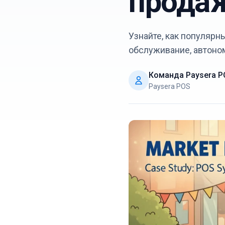
продаж
Узнайте, как популяр
обслуживание, автоно
Команда Paysera P
Paysera POS