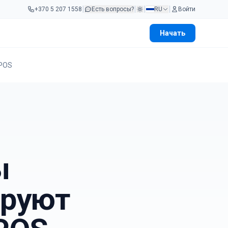
|
|
|
|
+370 5 207 1558
Есть вопросы?
RU
Войти
Начать
 POS
ы
ируют