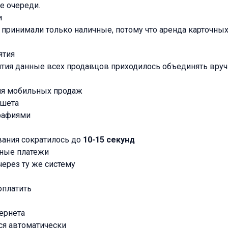
е очереди.
и
принимали только наличные, потому что аренда карточны
ятия
тия данные всех продавцов приходилось объединять вруч
ля мобильных продаж
ншета
графиями
ания сократилось до
10-15 секунд
ные платежи
ерез ту же систему
оплатить
тернета
я автоматически