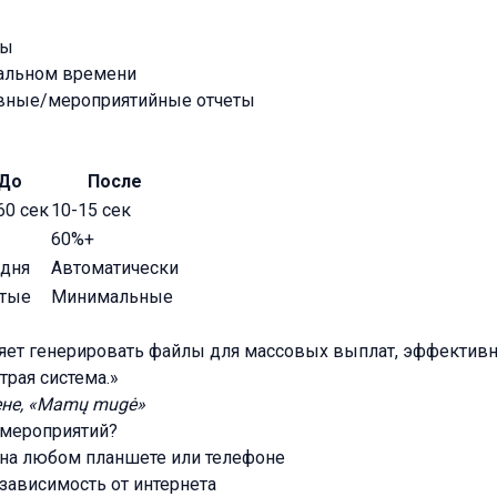
ты
еальном времени
вные/мероприятийные отчеты
До
После
60 сек
10-15 сек
60%+
 дня
Автоматически
тые
Минимальные
ляет генерировать файлы для массовых выплат, эффектив
трая система.»
не, «Mamų mugė»
 мероприятий?
 на любом планшете или телефоне
зависимость от интернета